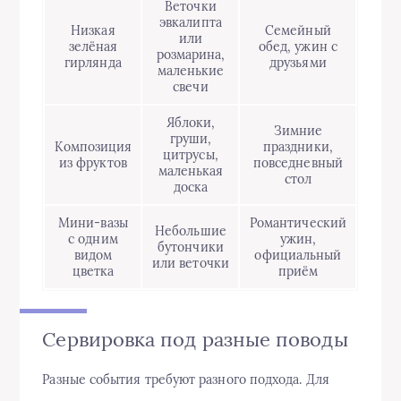
Веточки
эвкалипта
Низкая
Семейный
или
зелёная
обед, ужин с
розмарина,
гирлянда
друзьями
маленькие
свечи
Яблоки,
Зимние
груши,
Композиция
праздники,
цитрусы,
из фруктов
повседневный
маленькая
стол
доска
Мини-вазы
Романтический
Небольшие
с одним
ужин,
бутончики
видом
официальный
или веточки
цветка
приём
Сервировка под разные поводы
Разные события требуют разного подхода. Для