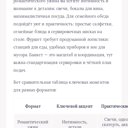
романтического ужина вы хотите интимность и
внимание к деталям: свечи, бокалы для вина,
минималистичная посуда. Для семейного обеда
подойдёт уют и практичность: простые салфетки,
семейные блюда в сервировочных мисках на
столе. Фуршет требует продуманной логистики:
станций для еды, удобных приборов и зон для
мусора. Банкет — это масштаб и координация, тут
важна стандартизация сервировки и чёткий план
подач.
Вот сравнительная таблица ключевых моментов
для разных форматов:
Формат
Ключевой акцент
Практически
Свечи, одн
Романтический
Интимность,
скатерть, ак
ужин
детали