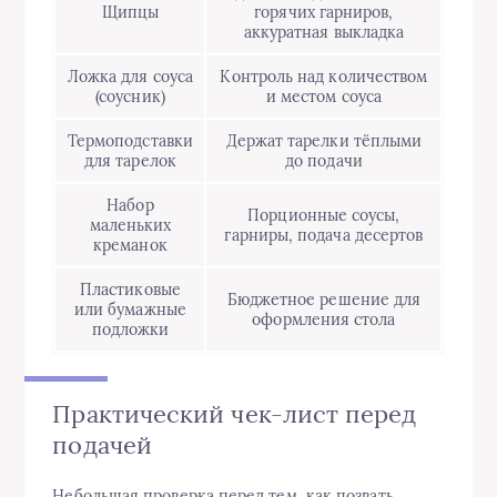
Щипцы
горячих гарниров,
аккуратная выкладка
Ложка для соуса
Контроль над количеством
(соусник)
и местом соуса
Термоподставки
Держат тарелки тёплыми
для тарелок
до подачи
Набор
Порционные соусы,
маленьких
гарниры, подача десертов
креманок
Пластиковые
Бюджетное решение для
или бумажные
оформления стола
подложки
Практический чек-лист перед
подачей
Небольшая проверка перед тем, как позвать