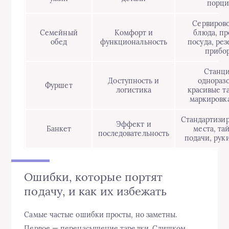
порц
Сервиров
Семейный
Комфорт и
блюда, пр
обед
функциональность
посуда, ре
прибо
Станци
Доступность и
однораз
Фуршет
логистика
красивые т
маркировк
Стандартизи
Эффект и
Банкет
места, та
последовательность
подачи, рук
Ошибки, которые портят
подачу, и как их избежать
Самые частые ошибки просты, но заметны.
Первое — перенасыщение тарелки. Слишком