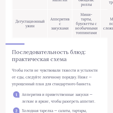
напитки
овощные
тр
роллы
Мини-
Апперитив
тарты,
М
Дегустационный
с
брускетты с
п
ужин
закусками
необычными
слож
топпингами
Последовательность блюд:
практическая схема
Чтобы гости не чувствовали тяжести и усталости
от еды, следуйте логичному порядку. Ниже —
упрощенный план для стандартного банкета.
Апперитив и приветственные закуски —
легкие и яркие, чтобы разогреть аппетит.
Холодная тарелка — салаты, тартары,