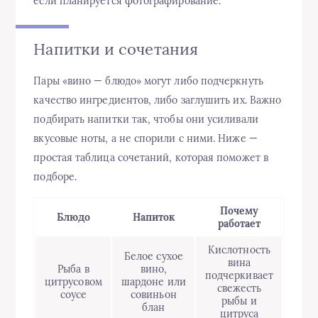
если планируется фотографирование.
Напитки и сочетания
Пары «вино — блюдо» могут либо подчеркнуть
качество ингредиентов, либо заглушить их. Важно
подбирать напитки так, чтобы они усиливали
вкусовые ноты, а не спорили с ними. Ниже —
простая таблица сочетаний, которая поможет в
подборе.
Почему
Блюдо
Напиток
работает
Кислотность
Белое сухое
вина
Рыба в
вино,
подчеркивает
цитрусовом
шардоне или
свежесть
соусе
совиньон
рыбы и
блан
цитруса