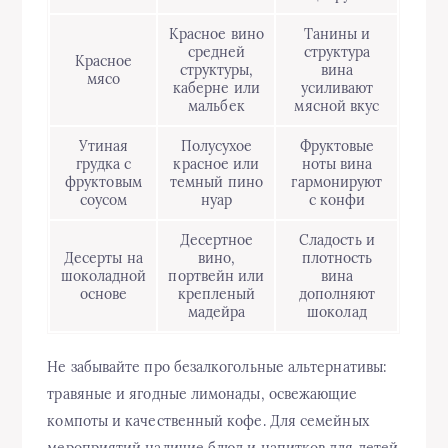
Красное вино
Танины и
средней
структура
Красное
структуры,
вина
мясо
каберне или
усиливают
мальбек
мясной вкус
Утиная
Полусухое
Фруктовые
грудка с
красное или
ноты вина
фруктовым
темный пино
гармонируют
соусом
нуар
с конфи
Десертное
Сладость и
Десерты на
вино,
плотность
шоколадной
портвейн или
вина
основе
крепленый
дополняют
мадейра
шоколад
Не забывайте про безалкогольные альтернативы:
травяные и ягодные лимонады, освежающие
компоты и качественный кофе. Для семейных