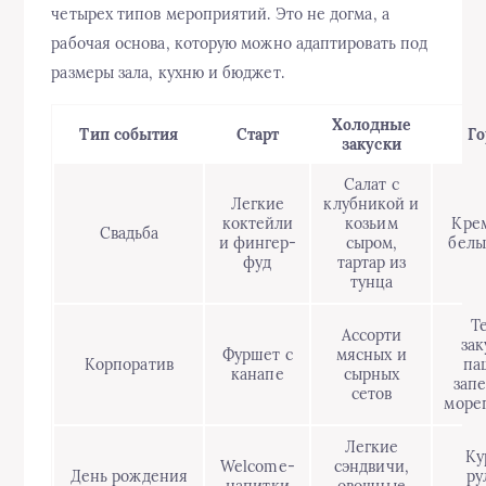
четырех типов мероприятий. Это не догма, а
рабочая основа, которую можно адаптировать под
размеры зала, кухню и бюджет.
Холодные
Тип события
Старт
Го
закуски
Салат с
Легкие
клубникой и
коктейли
козьим
Крем
Свадьба
и фингер-
сыром,
белы
фуд
тартар из
тунца
Т
Ассорти
зак
Фуршет с
мясных и
Корпоратив
па
канапе
сырных
зап
сетов
море
Легкие
Ку
Welcome-
сэндвичи,
День рождения
ру