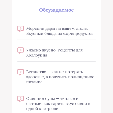
Обсуждаемое
Морские дары на вашем столе:
0
Вкусные блюда из морепродуктов
Ужасно вкусно: Рецепты для
0
Хэллоуина
Веганство — как не потерять
0
здоровье, а получить полноценное
питание
Осенние супы — тёплые и
0
сытные: как варить вкус осени в
одной кастрюле