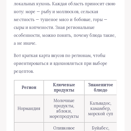
локальных кухонь. Каждая область приносит свою
ноту: море — рыбу и моллюсков, сельская
местность — тушеное мясо и бобовые, горы —
сыры и копчености. Зная региональные
особенности, можно понять, почему блюда такие,
а не иначе.
Вот краткая карта вкусов по регионам, чтобы
ориентироваться и вдохновляться при выборе
рецептов.
Ключевые
Знаменитое
Регион
продукты
блюдо
Молочные
Кальвадос,
продукты,
Нормандия
камамбер,
яблоки,
морской суп
морепродукты
Оливковое
Буйабес,