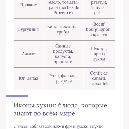
масло, томаты,
рататуй,
Прованс
травы (herbes de
тянутая
Provence)
рыба
Boeuf
Вина, говядина,
Бургундия
bourguignon,
грибы
coq au vin
Свиные
Шукрут,
продукты,
Альзас
тарты с
капуста,
луком
пряности
Confit de
Утка, фасоль,
Юг‑Запад
canard,
трюфели
cassoulet
Иконы кухни: блюда, которые
знают во всём мире
Список «обязательных» в французской кухне