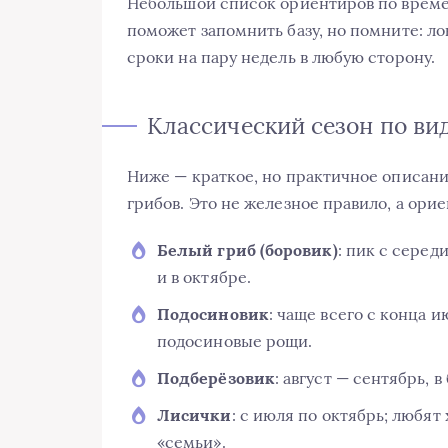
Небольшой список ориентиров по време
поможет запомнить базу, но помните: ло
сроки на пару недель в любую сторону.
Классический сезон по ви
Ниже — краткое, но практичное описан
грибов. Это не железное правило, а ори
Белый гриб (боровик)
: пик с серед
и в октябре.
Подосиновик
: чаще всего с конца 
подосиновые рощи.
Подберёзовик
: август — сентябрь, в
Лисички
: с июля по октябрь; любя
«семьи».