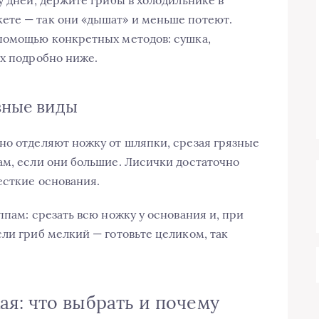
у дней, держите грибы в холодильнике в
ете — так они «дышат» и меньше потеют.
 помощью конкретных методов: сушка,
их подробно ниже.
овные виды
но отделяют ножку от шляпки, срезая грязные
ам, если они большие. Лисички достаточно
есткие основания.
ппам: срезать всю ножку у основания и, при
ли гриб мелкий — готовьте целиком, так
я: что выбрать и почему